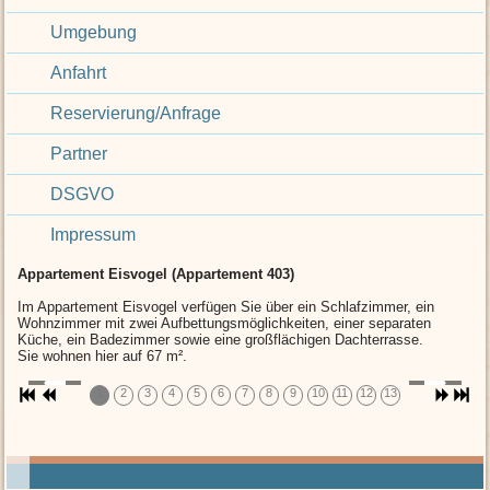
Umgebung
Anfahrt
Reservierung/Anfrage
Partner
DSGVO
Impressum
Appartement Eisvogel (Appartement 403)
Im Appartement Eisvogel verfügen Sie über ein Schlafzimmer, ein
Wohnzimmer mit zwei Aufbettungsmöglichkeiten, einer separaten
Küche, ein Badezimmer sowie eine großflächigen Dachterrasse.
Sie wohnen hier auf 67 m².
1
2
3
4
5
6
7
8
9
10
11
12
13