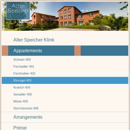
Alter Speicher Klink
Appartements
Schwan 400
Fischadler 401
Fischreiher 402
Eisvogel 403
Kranich 404
Seeadler 405
Möwe 406
Storchennest 408
Arrangements
Preise